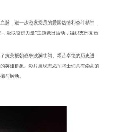
色血脉，进一步激发党员的爱国热情和奋斗精神，
史，汲取奋进力量”主题党日活动，组织支部党员
现了抗美援朝战争波澜壮阔、艰苦卓绝的历史进
战的英雄群象。影片展现志愿军将士们具有崇高的
震撼与触动。