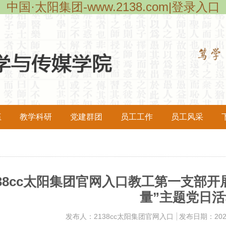
中国·太阳集团-www.2138.com|登录入口
伍
教学科研
党建群团
员工工作
员工风采
2138cc太阳集团官网入口教工第一支部
量”主题党日活
发布人：​2138cc太阳集团官网入口
发布日期：202