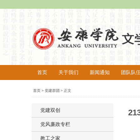
首页
关于我们
新闻通知
团队队
导
首页
党建群团
正文
>
>
航
痕
党建双创
​
迹
党风廉政专栏
教工之家