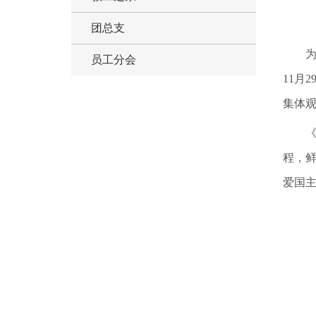
团总支
员工分会
11月
2
集体
程，
爱国