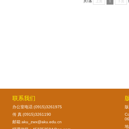
共1条
上页
1
下页
联系我们
办公室电话:(0915)3261975
版
传 真:(0915)3261190
Co
0
邮箱:aku_zwx@aku.edu.cn
地