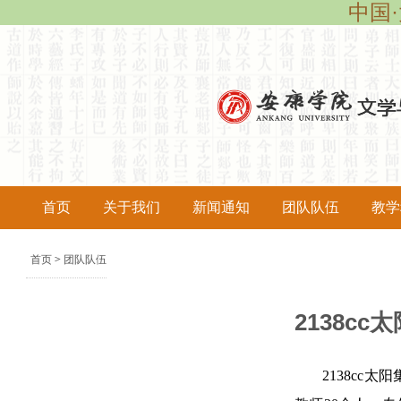
中国·
首页
关于我们
新闻通知
团队队伍
教学
导
首页
团队队伍
>
航
痕
2138c
迹
2138c