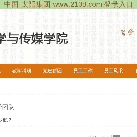
中国·太阳集团-www.2138.com|登录入口
伍
教学科研
党建群团
员工工作
员工风采
学团队
队概况