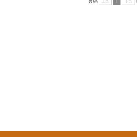
共1条
上页
1
下页