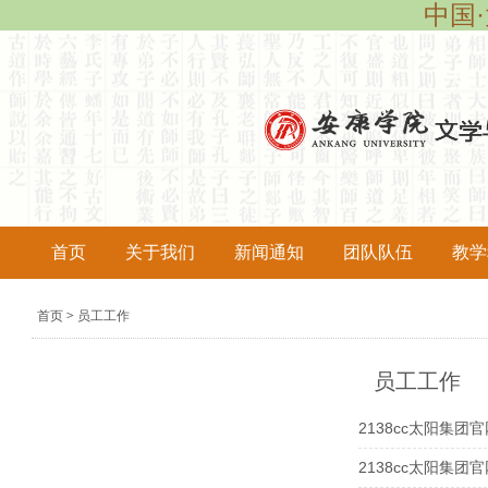
中国·
首页
关于我们
新闻通知
团队队伍
教学
导
首页
员工工作
>
航
痕
员工工作
迹
2138cc太阳集
2138cc太阳集