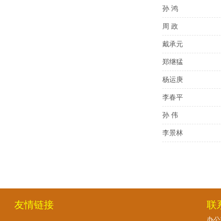
孙 鸿
周 政
戴承元
郑继猛
杨运庚
李春平
孙 伟
李景林
友情链接
联
办公室