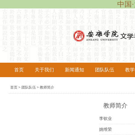
中国·
首页
关于我们
新闻通知
团队队伍
教学
导
首页
团队队伍
教师简介
>
>
航
痕
教师简介
迹
李钦业
姚维荣