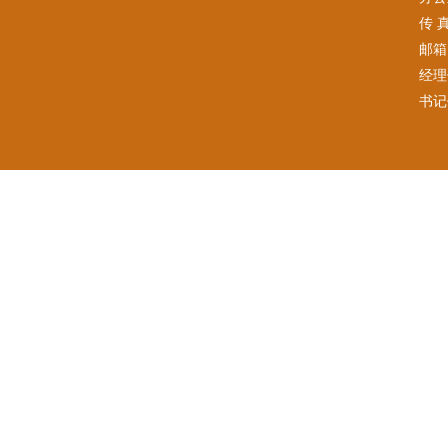
传 真
邮箱:
经理
书记信