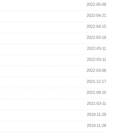
2022-05-09
2022-04-21
2022-04-15
2022-03-18
2022-03-11
2022-03-11
2022-03-08
2021-12-17
2021-09-10
2021-03-11
2019-11-29
2019-11-28