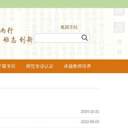
集团主站
下载专区
师范专业认证
卓越教师培养
2024-10-31
2022-08-03