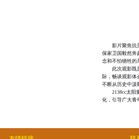
影片
聚焦抗
保家卫国毅然奔
念和不怕牺牲的
此次观影既
际，畅谈观影体
不断从历史中汲
​2138c
化
，
引导广大青
友情链接
联