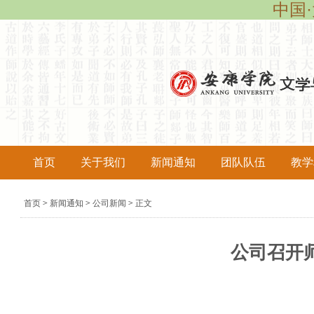
中国·
首页
关于我们
新闻通知
团队队伍
教学
导
首页
新闻通知
公司新闻
正文
>
>
>
航
痕
​公司召
迹