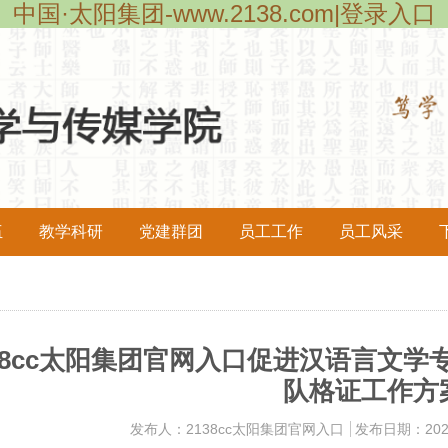
中国·太阳集团-www.2138.com|登录入口
伍
教学科研
党建群团
员工工作
员工风采
138cc太阳集团官网入口促进汉语言文
队格证工作方
发布人：​2138cc太阳集团官网入口
发布日期：202