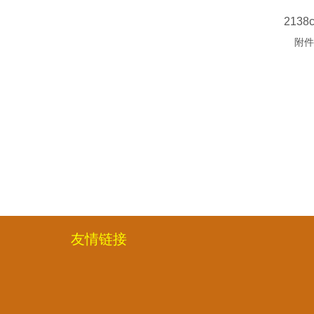
21
附件
友情链接