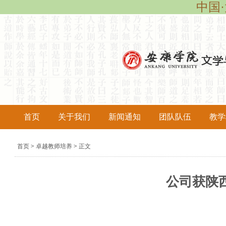
中国·
首页
关于我们
新闻通知
团队队伍
教学
导
首页
卓越教师培养
正文
>
>
航
痕
公司获陕
迹