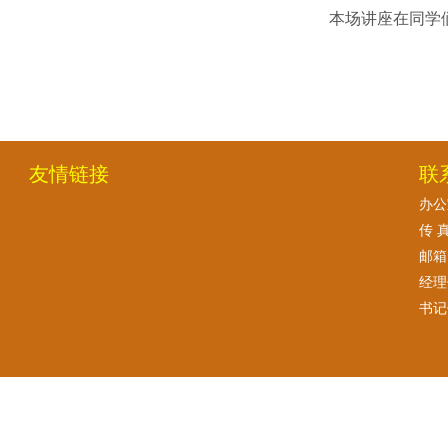
本
场
讲座在
同学
友情链接
联
办公室
传 真
邮箱:
经理
书记信