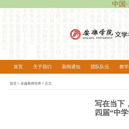
中国·
首页
关于我们
新闻通知
团队队伍
教学
导
首页
卓越教师培养
正文
>
>
航
痕
写在当下，
迹
四届“中