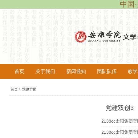
中国·
首页
关于我们
新闻通知
团队队伍
教学
导
首页
党建群团
>
航
痕
党建双创3
迹
​2138cc太阳
​2138cc太阳