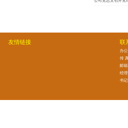
公司党总支召开党
友情链接
联
办公室
传 真
邮箱:
经理
书记信