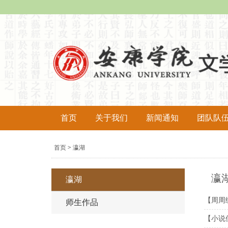
首页
关于我们
新闻通知
团队队
导
首页
瀛湖
>
航
痕
瀛
瀛湖
迹
【周周
师生作品
【小说