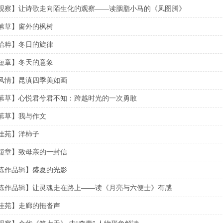
观察】让诗歌走向陌生化的观察——读胭脂小马的《凤图腾》
苇草】窗外的枫树
拾粹】冬日的旋律
短章】冬天的意象
风情】昆滇四季美如画
苇草】心悦君兮君不知：跨越时光的一次勇敢
苇草】我与作文
佳苑】洋柿子
短章】致母亲的一封信
练作品辑】盛夏的光影
练作品辑】让灵魂走在路上——读《月亮与六便士》有感
佳苑】走廊的拖沓声