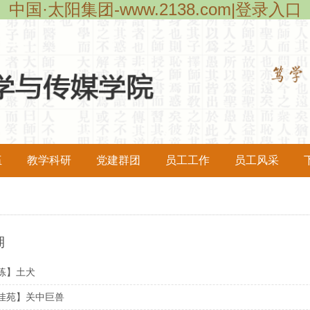
中国·太阳集团-www.2138.com|登录入口
伍
教学科研
党建群团
员工工作
员工风采
湖
练】土犬
佳苑】关中巨兽